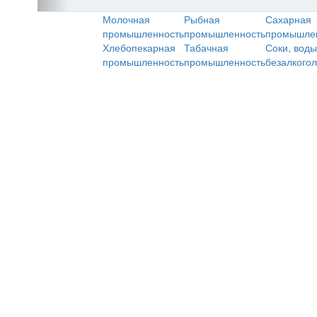
Молочная
Рыбная
Сахарная
промышленность
промышленность
промышле
Хлебопекарная
Табачная
Соки, воды
промышленность
промышленность
безалкого