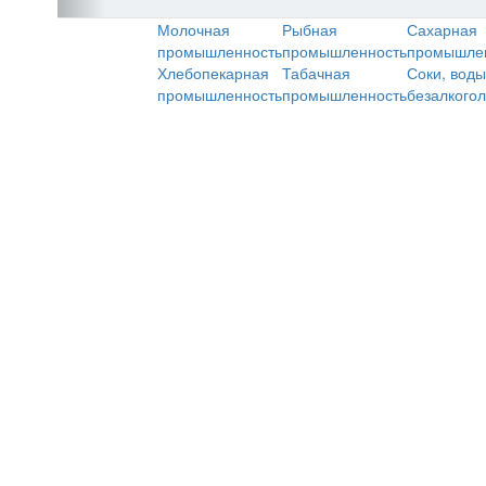
Молочная
Рыбная
Сахарная
промышленность
промышленность
промышле
Хлебопекарная
Табачная
Соки, воды
промышленность
промышленность
безалкого