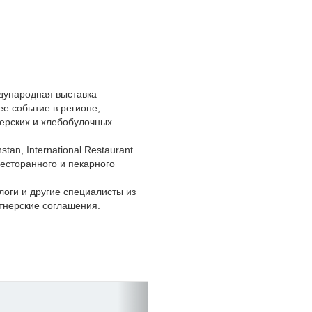
ждународная выставка
ее событие в регионе,
ерских и хлебобулочных
an, International Restaurant
ресторанного и пекарного
оги и другие специалисты из
тнерские соглашения.