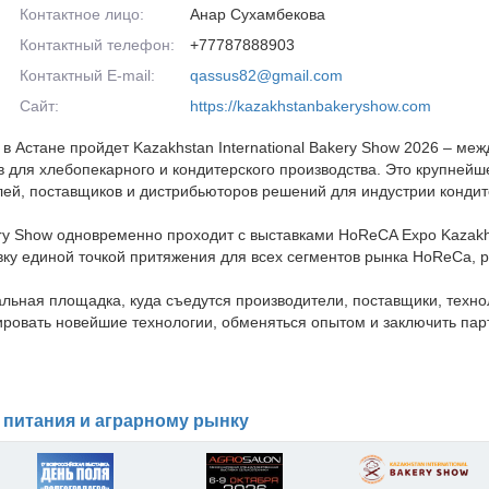
Контактное лицо:
Анар Сухамбекова
Контактный телефон:
+77787888903
Контактный E-mail:
qassus82@gmail.com
Сайт:
https://kazakhstanbakeryshow.com
 в Астане пройдет Kazakhstan International Bakery Show 2026 – ме
 для хлебопекарного и кондитерского производства. Это крупнейш
й, поставщиков и дистрибьюторов решений для индустрии кондит
ery Show одновременно проходит с выставками HoReCA Expo Kazakhst
авку единой точкой притяжения для всех сегментов рынка HoReCa, 
ьная площадка, куда съедутся производители, поставщики, технол
ировать новейшие технологии, обменяться опытом и заключить пар
 питания и аграрному рынку