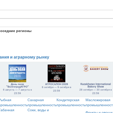
соседние регионы
ания и аграрному рынку
День поля
АГРОСАЛОН 2026
Kazakhstan International
"ВолгоградАГРО"
Bakery Show
6 октября — 9 октября в
6 августа — 7 августа в
28 октября — 30 октября в
23:59
23:59
23:59
Рыбная
Сахарная
Кондитерская
Масложировая
промышленность
промышленность
промышленность
промышленност
Табачная
Соки, воды и
Фрукты и овощи