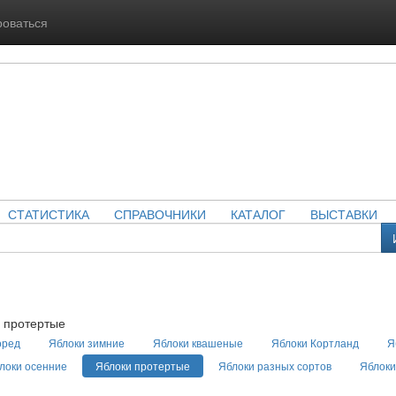
роваться
СТАТИСТИКА
СПРАВОЧНИКИ
КАТАЛОГ
ВЫСТАВКИ
 протертые
оред
Яблоки зимние
Яблоки квашеные
Яблоки Кортланд
Я
локи осенние
Яблоки протертые
Яблоки разных сортов
Яблоки