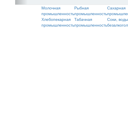
Молочная
Рыбная
Сахарная
промышленность
промышленность
промышле
Хлебопекарная
Табачная
Соки, воды
промышленность
промышленность
безалкого