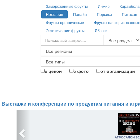
Замороженные фрукты
Инжир
Карамбола
Нектарин
Папайя
Персики
Питахая
Фрукты органические
Фрукты пастеризованны
Экзотические фрукты
Яблоки
с ценой
с фото
от организаций
Выставки и конференции по продуктам питания и агр
АГРОСАЛОН 20