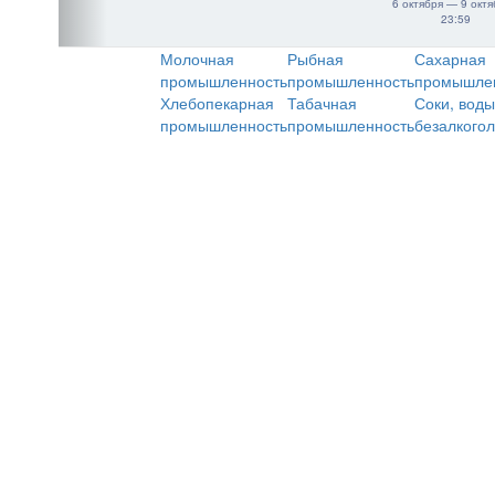
6 октября — 9 октя
23:59
Молочная
Рыбная
Сахарная
промышленность
промышленность
промышле
Хлебопекарная
Табачная
Соки, воды
промышленность
промышленность
безалкого