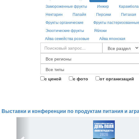
Замороженные фрукты
Инжир
Карамбола
Нектарин
Папайя
Персики
Питахая
Фрукты органические
Фрукты пастеризованны
Экзотические фрукты
Яблоки
Айва семейства розовые
Айва японская
с ценой
с фото
от организаций
Выставки и конференции по продуктам питания и агр