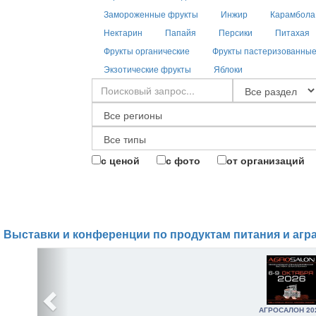
Замороженные фрукты
Инжир
Карамбола
Нектарин
Папайя
Персики
Питахая
Фрукты органические
Фрукты пастеризованны
Экзотические фрукты
Яблоки
с ценой
с фото
от организаций
Выставки и конференции по продуктам питания и агр
АГРОСАЛОН 20