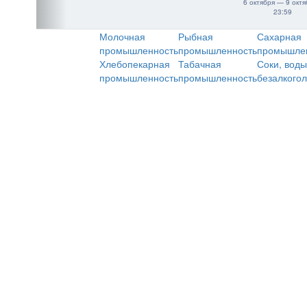
6 октября — 9 октя
23:59
Молочная
Рыбная
Сахарная
промышленность
промышленность
промышле
Хлебопекарная
Табачная
Соки, воды
промышленность
промышленность
безалкого