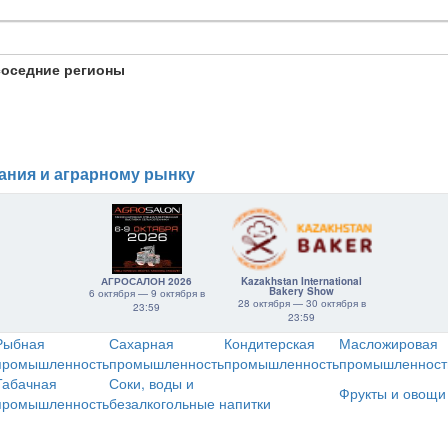
соседние регионы
ания и аграрному рынку
АГРОСАЛОН 2026
Kazakhstan International
Bakery Show
6 октября — 9 октября в
28 октября — 30 октября в
23:59
23:59
Рыбная
Сахарная
Кондитерская
Масложировая
промышленность
промышленность
промышленность
промышленност
Табачная
Соки, воды и
Фрукты и овощи
промышленность
безалкогольные напитки