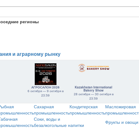
соседние регионы
ания и аграрному рынку
АГРОСАЛОН 2026
Kazakhstan International
Bakery Show
6 октября — 9 октября в
28 октября — 30 октября в
23:59
23:59
Рыбная
Сахарная
Кондитерская
Масложировая
промышленность
промышленность
промышленность
промышленност
Табачная
Соки, воды и
Фрукты и овощи
промышленность
безалкогольные напитки