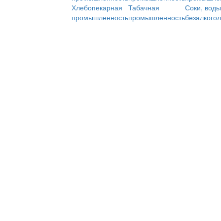
Хлебопекарная
Табачная
Соки, воды
промышленность
промышленность
безалкого