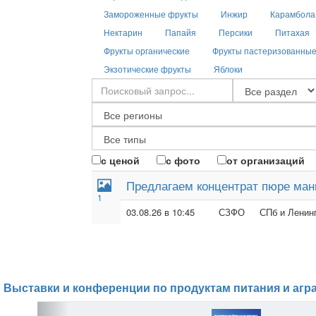
Замороженные фрукты
Инжир
Карамбола
Нектарин
Папайя
Персики
Питахая
Фрукты органические
Фрукты пастеризованны
Экзотические фрукты
Яблоки
с ценой
с фото
от организаций
Предлагаем концентрат пюре ман
1
03.08.26 в 10:45
СЗФО
СПб и Ленинг
Выставки и конференции по продуктам питания и агр