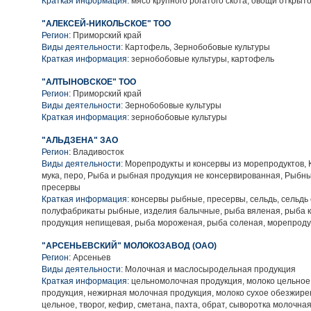
Краткая информация:
мясо крупного рогатого скота, овощи открыто
"АЛЕКСЕЙ-НИКОЛЬСКОЕ" ТОО
Регион:
Приморский край
Виды деятельности:
Картофель, Зернобобовые культуры
Краткая информация:
зернобобовые культуры, картофель
"АЛТЫНОВСКОЕ" ТОО
Регион:
Приморский край
Виды деятельности:
Зернобобовые культуры
Краткая информация:
зернобобовые культуры
"АЛЬДЗЕНА" ЗАО
Регион:
Владивосток
Виды деятельности:
Морепродукты и консервы из морепродуктов, Кл
мука, перо, Рыба и рыбная продукция не консервированная, Рыбн
пресервы
Краткая информация:
консервы рыбные, пресервы, сельдь, сельдь
полуфабрикаты рыбные, изделия балычные, рыба вяленая, рыба 
продукция непищевая, рыба мороженая, рыба соленая, морепроду
"АРСЕНЬЕВСКИЙ" МОЛОКОЗАВОД (ОАО)
Регион:
Арсеньев
Виды деятельности:
Молочная и маслосыродельная продукция
Краткая информация:
цельномолочная продукция, молоко цельное
продукция, нежирная молочная продукция, молоко сухое обезжире
цельное, творог, кефир, сметана, пахта, обрат, сыворотка молочная