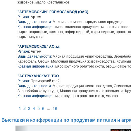
животное, масло Крестьянское
"АРТЕМОВСКИЙ" ГОРМОЛЗАВОД (ОАО)
Регион:
Артем
Виды деятельности:
Молочная и маслосыродельная продукция
Краткая информация:
кисломолочная продукция, масло животное, 
сырки творожные, сметана, кефир жирный, сыры жирные, простокв
сыры сычужные
"АРТЕМОВСКОЕ" АО з.т.
Регион:
Артем
Виды деятельности:
Мясная продукция животноводства, Зернобобо
Картофель, Овощи, Молочная продукция животноводства, Крупный
Краткая информация:
мясо крупного рогатого скота, овощи открыто
"АСТРАХАНСКАЯ" ТОО
Регион:
Приморский край
Виды деятельности:
Мясная продукция животноводства, Свиноводс
Зернобобовые культуры, Молочная продукция животноводства, Кру
Краткая информация:
мясо крупного рогатого скота, молоко
1
2
3
4
5
6
...
16
Выставки и конференции по продуктам питания и агр