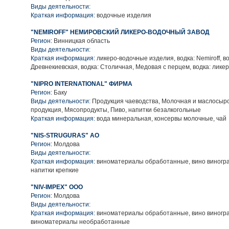
Виды деятельности:
Краткая информация:
водочные изделия
"NEMIROFF" НЕМИРОВСКИЙ ЛИКЕРО-ВОДОЧНЫЙ ЗАВОД
Регион:
Винницкая область
Виды деятельности:
Краткая информация:
ликеро-водочные изделия, водка: Nemiroff, во
Древнекиевская, водка: Столичная, Медовая с перцем, водка: лике
"NIPRO INTERNATIONAL" ФИРМА
Регион:
Баку
Виды деятельности:
Продукция чаеводства, Молочная и маслосыр
продукция, Мясопродукты, Пиво, напитки безалкогольные
Краткая информация:
вода минеральная, консервы молочные, чай
"NIS-STRUGURAS" АО
Регион:
Молдова
Виды деятельности:
Краткая информация:
виноматериалы обработанные, вино виногра
напитки крепкие
"NIV-IMPEX" ООО
Регион:
Молдова
Виды деятельности:
Краткая информация:
виноматериалы обработанные, вино виногр
виноматериалы необработанные