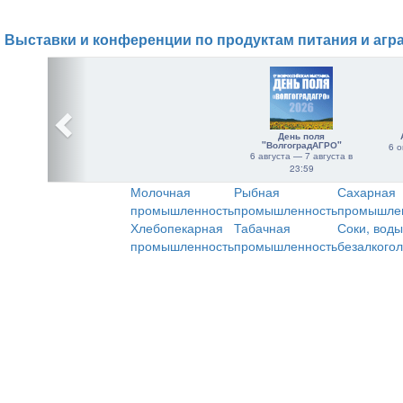
Выставки и конференции по продуктам питания и агр
День поля
"ВолгоградАГРО"
6 о
6 августа — 7 августа в
23:59
Молочная
Рыбная
Сахарная
промышленность
промышленность
промышле
Хлебопекарная
Табачная
Соки, воды
промышленность
промышленность
безалкого