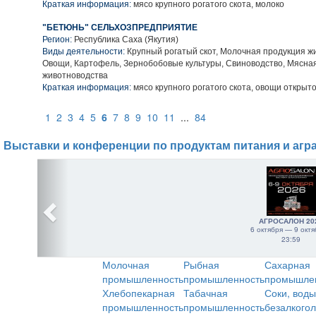
Краткая информация:
мясо крупного рогатого скота, молоко
"БЕТЮНЬ" СЕЛЬХОЗПРЕДПРИЯТИЕ
Регион:
Республика Саха (Якутия)
Виды деятельности:
Крупный рогатый скот, Молочная продукция ж
Овощи, Картофель, Зернобобовые культуры, Свиноводство, Мясна
животноводства
Краткая информация:
мясо крупного рогатого скота, овощи открыто
1
2
3
4
5
6
7
8
9
10
11
...
84
Выставки и конференции по продуктам питания и агр
АГРОСАЛОН 20
6 октября — 9 октя
23:59
Молочная
Рыбная
Сахарная
промышленность
промышленность
промышле
Хлебопекарная
Табачная
Соки, воды
промышленность
промышленность
безалкого