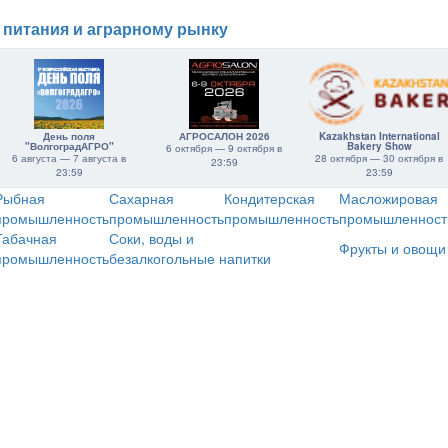
 питания и аграрному рынку
День поля
АГРОСАЛОН 2026
Kazakhstan International
"ВолгоградАГРО"
Bakery Show
6 октября — 9 октября в
6 августа — 7 августа в
28 октября — 30 октября в
23:59
23:59
23:59
Рыбная
Сахарная
Кондитерская
Масложировая
промышленность
промышленность
промышленность
промышленност
Табачная
Соки, воды и
Фрукты и овощи
промышленность
безалкогольные напитки