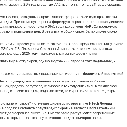
сли сразу на 21% год к году - до 77,1 тыс. тонн, что на 52% выше средних
ма Белова, совокупный спрос в январе-феврале 2026 года практически не
 годом. При этом внутри рынка формируется разнонаправленная динамика:
станавливаются (рост около 5%), тогда как сегмент HoReCa продолжает
агрузки и повышения цен. В результате общий спрос балансирует около
ением и спросом усиливается за счет факторов предложения. Как уточняет
 РЭУ им. Г.В. Плеханова Светлана Ильяшенко, ключевую роль сыграл
го молока в 2025 году - максимальный за три десятилетия.
ать выработку сыров, однако внутренний спрос растет медленнее", -
замедление экспортных поставок и конкуренция с белорусской продукцией.
ech подтверждают: изменения происходят не столько в объеме
ре. Так, продажи полутвердых сыров в 2025 году снизились в физическом
олодых - всего на 0,1%, тогда как твердые сыры прибавили 9,7%, сыры с
о отказа от сыров", - отмечает директор по аналитике NTech Леонид
ние продаж в сегменте полутвердых сыров не является показательным,
рует долгосрочное снижение. Вместо этого растут более современные
ыры, которые показывают увеличение продаж примерно на 8% в