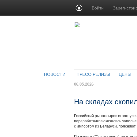
Войти
Зарегистри
НОВОСТИ
ПРЕСС-РЕЛИЗЫ
ЦЕНЫ
06.05.2026
На складах скопи
Российский рынок сыров столкнулс
переработчиков оказались заполнен
с импортом из Беларуси, поясняют 
По данным "Союзмолока", по итогам