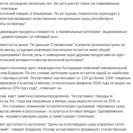
тся последние несколько лет. Но зато растет спрос на современные
с плесенью
очтений говорит и Ильяшенко. По ее оценке, покупатели переходят к
ребители выбирают качественные натуральные сыры российских и
аты за бренды".
одержащие продукты снижается, а премиальные категории - выдержанные
, демонстрируют устойчивый рост.
ается на ценах. По данным "Союзмолока", в апреле розничные цены на
за месяц, а годовая инфляция в категории остается ниже общей
подчеркивает Белов, речь о замещении сыра другими продуктами не идет:
ельской активности внутри молочной категории".
ящего в рознице дает председатель Ассоциации компаний омниканальной
лав Богданов. По его словам, категория сыров остается одной из наиболее
 торговых сетей. "Ассортимент насчитывает от 120 до более 1300 товарных
магазина и в целом стабилен: относительно февраля 2026 года он вырос на
нем на 15% год к году",- отмечает он.
нова, идет заметное перераспределение. "Ассортимент твердых и
и на 3%, тогда как творожные и мягкие сыры выросли почти на 25%, а
он. Это отражает изменение потребительских сценариев: творожные сыры
кусов, мягкие и рассольные - в салатах и готовых блюдах. Одновременно
м - козьим и овечьим сырам, а также сырам с плесенью.
яет доступность категории: "Цены на полутвердые сыры в крупных сетях
рамм",- говорит Богданов. Основу ассортимента формирует отечественная