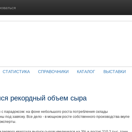
роваться
СТАТИСТИКА
СПРАВОЧНИКИ
КАТАЛОГ
ВЫСТАВКИ
лся рекордный объем сыра
я с парадоксом: на фоне небольшого роста потребления склады
ы под завязку. Все дело - в мощном росте собственного производства вкупе
эксперты.
 первого квартала выпуск сыров увеличился на 3% и достиг 210,2 тыс. тонн,