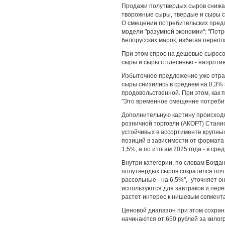
Продажи полутвердых сыров снижаю
творожные сыры, твердые и сыры 
О смещении потребительских предп
модели "разумной экономии": "Пот
белорусских марок, избегая перепл
При этом спрос на дешевые сырос
сыры и сыры с плесенью - напротив
Избыточное предложение уже отраж
сыры снизились в среднем на 0,3% 
продовольственной. При этом, как 
"Это временное смещение потребит
Дополнительную картину происход
розничной торговли (АКОРТ) Станис
устойчивых в ассортименте крупных
позиций в зависимости от формата 
1,5%, а по итогам 2025 года - в сред
Внутри категории, по словам Богда
полутвердых сыров сократился почт
рассольные - на 6,5%",- уточняет 
используются для завтраков и пере
растет интерес к нишевым сегмента
Ценовой диапазон при этом сохран
начинаются от 650 рублей за килог