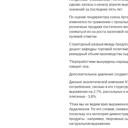
однако запасы к началу апреля выро
значений за последние пять лет.
По оценке гендиректора союза Арте
изменился по сравнению с прошлым
розничные продажи постепенно вос
снижаться из-за роста налоговой н
нулевой отметки.
Структурный разрыв между предлож
доцент кафедры торговой политики
рекордный объем производства сыро
"Переработчики вынуждены наращив
говорит она.
Дополнительное давление создают 
Данные аналитической компании NT
потребления, сколько в его структу
выражении на 2,7%, рассольных и м
плесенью - 3,8%.
"Пока мы не видим ярко выраженног
Ардалионов. По его словам, сниже
поскольку эта категория демонстри
продукты - например, творожные с
натуральном выражении.