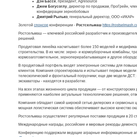
Дэн Бассе
, президент, Agresource
Джем Богусоглу
, директор по продажам, ПроГрейн, чл
конфедерации зернобобовых
Дмитрий Рылько
, генеральный директор, ООО «ИКАР»
Золотой
спонсор
конференции -
Ростсельмаш
https://rostselmash.
Ростсельмаш — ключевой российский разработчик и производител
решений.
Продуктовая линейка насчитывает более 150 моделей и модифика
строительства. В их числе: зерно- и кормоуборочные комбайны, тр
кормозаготовительное, зерноперерабатывающее и другое оборуд
В продуктовый портфель входят электронные системы для повыш
клиентов. Компания спроектировала и испытывает первые модели
телескопический и фронтальный погрузчики; еще две модели ДСТ: 
экскаваторы - находятся в разработке.
На всех этапах жизненного цикла продукции — от конструкторских
применяются наиболее актуальные технологические решения, отв
Компания обладает самой широкой сетью дилерских и сервисных ц
мощная логистическая система обеспечивают высокое качество ок
Ростсельмаш осуществляет регулярные поставки продукции в 20 с
Международные награды, российские и мировые рекорды демонст
Конференцию поддержали ведущие аграрные информационные а