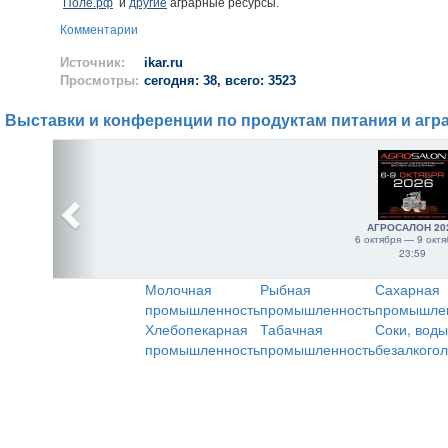
Поле.рф
и
другие
аграрные ресурсы.
Комментарии
Источник:
ikar.ru
Просмотры:
сегодня: 38, всего: 3523
Выставки и конференции по продуктам питания и агр
АГРОСАЛОН 20
6 октября — 9 октя
23:59
Молочная
Рыбная
Сахарная
промышленность
промышленность
промышле
Хлебопекарная
Табачная
Соки, воды
промышленность
промышленность
безалкого