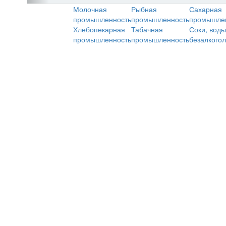
Молочная
Рыбная
Сахарная
промышленность
промышленность
промышле
Хлебопекарная
Табачная
Соки, воды
промышленность
промышленность
безалкого