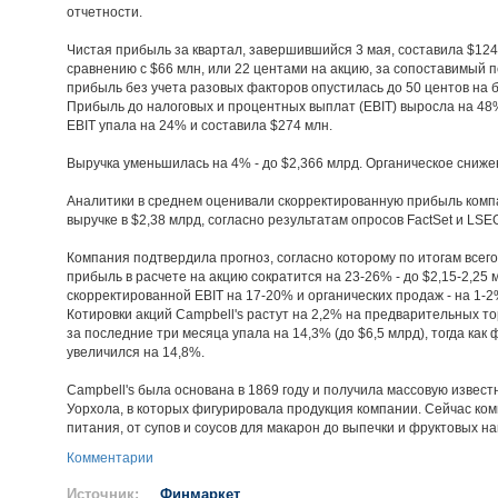
отчетности.
Чистая прибыль за квартал, завершившийся 3 мая, составила $124 
сравнению с $66 млн, или 22 центами на акцию, за сопоставимый
прибыль без учета разовых факторов опустилась до 50 центов на б
Прибыль до налоговых и процентных выплат (EBIT) выросла на 48% 
EBIT упала на 24% и составила $274 млн.
Выручка уменьшилась на 4% - до $2,366 млрд. Органическое сниже
Аналитики в среднем оценивали скорректированную прибыль компа
выручке в $2,38 млрд, согласно результатам опросов FactSet и LSE
Компания подтвердила прогноз, согласно которому по итогам всег
прибыль в расчете на акцию сократится на 23-26% - до $2,15-2,25
скорректированной EBIT на 17-20% и органических продаж - на 1-2
Котировки акций Campbell's растут на 2,2% на предварительных т
за последние три месяца упала на 14,3% (до $6,5 млрд), тогда ка
увеличился на 14,8%.
Campbell's была основана в 1869 году и получила массовую извес
Уорхола, в которых фигурировала продукция компании. Сейчас ко
питания, от супов и соусов для макарон до выпечки и фруктовых на
Комментарии
Источник:
Финмаркет