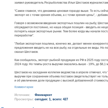
заявил руководитель Росрыболовства Илья Шестаков журналистам
"Самое главное, что динамика ценовая гораздо выше. То есть сей
экспорт не с точки зрения объема, а с точки зрения цены", - добави
Говоря о возможном введении экспортных пошлин на рыбу, Шестак
обсуждаются постоянно, но наша общая позиция - вводить их нец
потерять наши экспортные рынки. Тем более когда мы начали пост
переработки".
"Любая экспортная пошлина, конечно же, делает менее конкурент
предложения вводить не на всю рыбу, на отдельные ее виды. Но пок
сказал Шестаков.
Как сообщалось, экспорт рыбной продукции из РФ в 2025 году соста
2024 году. Но темпы роста выручки оказались выше - 19%, до $6,1 
Шестаков на заседании коллегии ведомства в апреле отмечал, что
выручки при сохранении объема поставок свидетельствует не толь
и об увеличении доли продукции с высокой добавленной стоимость
Комментарии
Источник:
Финмаркет
Просмотры:
сегодня: 1, всего: 427