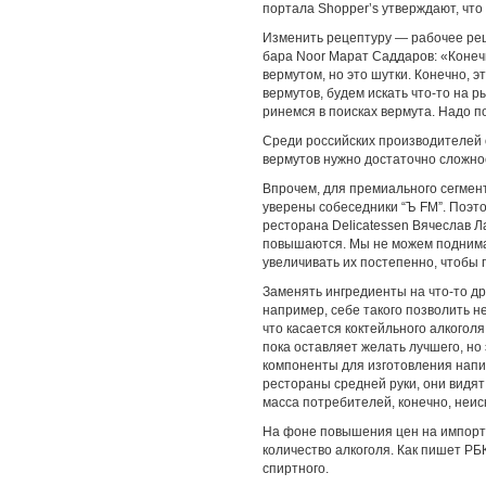
портала Shopper’s утверждают, что
Изменить рецептуру — рабочее реш
бара Noor Марат Саддаров: «Конеч
вермутом, но это шутки. Конечно, э
вермутов, будем искать что-то на р
ринемся в поисках вермута. Надо п
Среди российских производителей 
вермутов нужно достаточно сложно
Впрочем, для премиального сегмен
уверены собеседники “Ъ FM”. Поэт
ресторана Delicatessen Вячеслав Л
повышаются. Мы не можем поднимат
увеличивать их постепенно, чтобы г
Заменять ингредиенты на что-то дру
например, себе такого позволить не
что касается коктейльного алкогол
пока оставляет желать лучшего, но
компоненты для изготовления напи
рестораны средней руки, они видят
масса потребителей, конечно, неи
На фоне повышения цен на импортн
количество алкоголя. Как пишет РБ
спиртного.