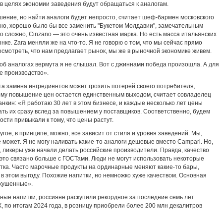
 в целях экономии заведения будут обращаться к аналогам.
ение, но найти аналоги будет непросто, считает шеф-бармен московского
но, хорошо было бы все заменить "Букетом Молдавии", замечательным
то сложно, Cinzano — это очень известная марка. Но есть масса итальянских
ынке. Zara меняли же на что-то. Я не говорю о том, что мы сейчас прямо
осмотреть, что нам предлагает рынок, мы же в рыночной экономике живем.
об аналогах вермута я не слышал. Вот с джиннами победа произошла. А для
е производство».
та замена ингредиентов может грозить потерей своего потребителя,
ому повышение цен остается единственным выходом, считает совладелец
анкин: «Я работаю 30 лет в этом бизнесе, и каждые несколько лет цены
ь их сразу вслед за повышением у поставщиков. Соответственно, будем
ости привыкали к тому, что цены растут.
гое, в принципе, можно, все зависит от стиля и уровня заведений. Мы,
 может. Я не могу наливать какие-то аналоги дешевые вместо Campari. Но,
я, ликеры уже начали делать российские производители. Правда, качество
 это связано больше с ГОСТами. Люди не могут использовать некоторые
тка. Часто марочные продукты на ординарные меняют какие-то бары,
 в этом выгоду. Похожие напитки, но немножко хуже качеством. Основная
скушенные».
ые напитки, россияне раскупили рекордное за последние семь лет
К, по итогам 2024 года, в розницу приобрели более 200 млн декалитров