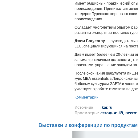
Имеет обширный практический опы
происхождения. Принимал активное
тендеров Турецкого зернового сове
происхождения.
Обладает многолетним опытом рабо
развитии экспортных поставок туре
Джем Богусоглу
— руководитель от
LLC, специализирующийся на поста
Джем имеет более чем 20-летний оп
занимал различные должности , так
проектами, управление заводом по 
После окончания факультета пищев
курс MBA Essentials в Лондонской ш
бобовым культурам GAFTA и члено
участвует в работе комитета по дос
Комментарии
Источник:
ikar.ru
Просмотры:
сегодня: 49, всего:
Выставки и конференции по продуктам