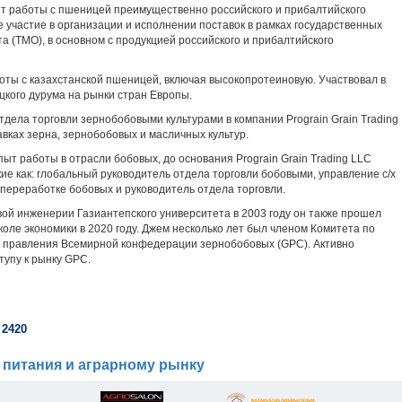
т работы с пшеницей преимущественно российского и прибалтийского
 участие в организации и исполнении поставок в рамках государственных
та (TMO), в основном с продукцией российского и прибалтийского
ты с казахстанской пшеницей, включая высокопротеиновую. Участвовал в
цкого дурума на рынки стран Европы.
дела торговли зернобобовыми культурами в компании Prograin Grain Trading
вках зерна, зернобобовых и масличных культур.
ыт работы в отрасли бобовых, до основания Prograin Grain Trading LLC
ие как: глобальный руководитель отдела торговли бобовыми, управление с/х
переработке бобовых и руководитель отдела торговли.
ой инженерии Газиантепского университета в 2003 году он также прошел
коле экономики в 2020 году. Джем несколько лет был членом Комитета по
м правления Всемирной конфедерации зернобобовых (GPC). Активно
тупу к рынку GPC.
 2420
 питания и аграрному рынку