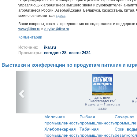
В предыдущей летней Конференции в режиме офлайн приняло уча
управляющих агробизнеса высшего звена и руководителей аналит
агробизнеса России, Азербайджана, Беларуси, Казахстана, Китая
можно ознакомиться
здесь
.
Ваши вопросы, советы, предложения по содержанию и поддержке 
www@ikar.ru
и
d.rylko@ikar.ru
Комментарии
Источник:
ikar.ru
Просмотры:
сегодня: 28, всего: 2424
Выставки и конференции по продуктам питания и агр
День поля
"ВолгоградАГРО"
6 о
6 августа — 7 августа в
23:59
Молочная
Рыбная
Сахарная
промышленность
промышленность
промышле
Хлебопекарная
Табачная
Соки, воды
промышленность
промышленность
безалкого