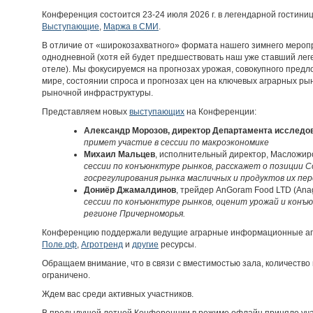
Конференция состоится 23-24 июля 2026 г. в легендарной гостиниц
Выступающие
,
Маржа в СМИ
.
В отличие от «широкозахватного» формата нашего зимнего мероп
однодневной (хотя ей будет предшествовать наш уже ставший ле
отеле). Мы фокусируемся на прогнозах урожая, совокупного предл
мире, состоянии спроса и прогнозах цен на ключевых аграрных рын
рыночной инфраструктуры.
Представляем новых
выступающих
на Конференции:
Александр Морозов, директор Департамента исследов
примет участие в сессии по макроэкономике
Михаил Мальцев
, исполнительный директор, Масложир
сессии по конъюнктуре рынков, расскажет о позиции 
госрегулирования рынка масличных и продуктов их пе
Дониёр Джамалдинов
, трейдер AnGoram Food LTD (Anag
сессии по конъюнктуре рынков, оценит урожай и конъю
регионе Причерноморья.
Конференцию поддержали ведущие аграрные информационные а
Поле.рф
,
Агротренд
и
другие
ресурсы.
Обращаем внимание, что в связи с вместимостью зала, количество
ограничено.
Ждем вас среди активных участников.