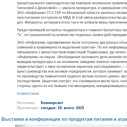
процессуального законодательства повлекли незаконное привлече
Грязновой и Денисовой»,— указала прокуратура, в завершение отм
ЗАО «Инфаприм» ГСУ СКР по Московской области занялось незако
преступлении поступили из МВД. В этой связи разбирательство д
дел. Фигуранты, которым в итоге так и не избрали меры пресечени
Представлявший интересы гендиректора и главного бухгалтера пр
“Ъ”, что ограничений на количество поданных заявок действующим
ЗАО «Инфаприм» одновременно были построены два разных объект
сомнений в правомерности выделения грантов». По его информаци
связывались с министерством инвестиций Подмосковья, где ничего
«Инфаприм» не нашли. «Возбуждение уголовного дела вопреки по
выводам прокуратуры и на основании заведомо ложного заключен
свидетельствует о явно незаконном характере расследования»,— з
арест руководства или активов «предприятия, которое занимает 
по производству заменителей грудного молока полного цикла», мо
последствиям. Защитник считает, что случившееся могло быть «по
стороны одного из его бывших топ-менеджеров, инициировавшего
Комментарии
Источник:
Коммерсант
Просмотры:
сегодня: 19, всего: 2415
Выставки и конференции по продуктам питания и агр