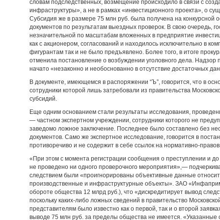
словам подследственных, возмещение происходило в связи с соз
инфраструктуры», а не в рамках «инвестиционного проекта», о су
Субсидия же в размере 75 млн руб. была получена на конкурсной 
документов по результатам выездных проверок. В свою очередь, г
незначительной по масштабам вложенных в предприятие инвестици
как с акционером, согласований и находилось исключительно в к
фигурантам так и не было предъявлено. Более того, в итоге проку
отменила постановление о возбуждении уголовного дела. Надзор 
начато «незаконно и необоснованно в отсутствие достаточных да
В документе, имеющемся в распоряжении “Ъ”, говорится, что в осн
сотрудники которой лишь затребовали из правительства Московс
субсидий.
Еще одним основанием стали результаты исследования, проведен
— частном экспертном учреждении, сотрудники которого не предуп
заведомо ложное заключение. Последнее было составлено без нео
документов. Само же экспертное исследование, говорится в поста
противоречиво и не содержит в себе ссылок на нормативно-правов
«При этом с момента регистрации сообщения о преступлении и до
не проведено ни одного проверочного мероприятия»,— подчеркивае
следствием были «проигнорированы объективные данные относит
производственные и инфраструктурные объекты». ЗАО «Инфаприм»
обороте общества 12 млрд руб.), что «дискредитирует вывод след
поскольку каких-либо ложных сведений в правительство Московско
представителям было известно как о первой, так и о второй заявк
выводе 75 млн руб. за пределы общества не имеется. «Указанные