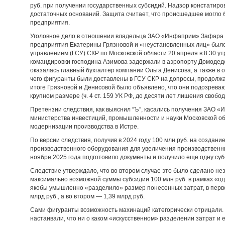
руб. при получении государственных субсидий. Надзор констатиро
достаточных оснований. Защита считает, что происшедшее могло 
предприятия.
Уголовное дело в отношении владельца ЗАО «Инфаприм» Зафара 
предприятия Екатерины Грязновой и «неустановленных лиц» был
управлением (ГСУ) СКР по Московской области 20 апреля в 8:30 ут
командировки господина Азимова задержали в аэропорту Домодедо
оказалась главный бухгалтер компании Ольга Денисова, а также 
чего фигуранты были доставлены в ГСУ СКР на допросы, продолжав
итоге Грязновой и Денисовой было объявлено, что они подозрева
крупном размере (ч. 4 ст. 159 УК РФ, до десяти лет лишения свобод
Претензии следствия, как выяснил “Ъ”, касались получения ЗАО 
министерства инвестиций, промышленности и науки Московской об
модернизации производства в Истре.
По версии следствия, получив в 2024 году 100 млн руб. на создан
производственного оборудования для увеличения производственн
ноябре 2025 года подготовило документы и получило еще одну суб
Следствие утверждало, что во втором случае это было сделано не
максимально возможной суммы субсидии 100 млн руб. в рамках «од
якобы умышленно «разделило» размер понесенных затрат, в перво
млрд руб., а во втором — 1,39 млрд руб.
Сами фигуранты возможность махинаций категорически отрицали. Т
настаивали, что ни о каком «искусственном» разделении затрат и 