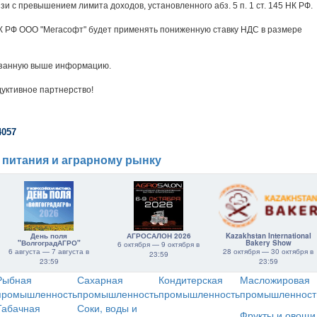
и с превышением лимита доходов, установленного абз. 5 п. 1 ст. 145 НК РФ.
64 НК РФ ООО "Мегасофт" будет применять пониженную ставку НДС в размере
казанную выше информацию.
дуктивное партнерство!
4057
 питания и аграрному рынку
День поля
АГРОСАЛОН 2026
Kazakhstan International
"ВолгоградАГРО"
Bakery Show
6 октября — 9 октября в
6 августа — 7 августа в
28 октября — 30 октября в
23:59
23:59
23:59
Рыбная
Сахарная
Кондитерская
Масложировая
промышленность
промышленность
промышленность
промышленност
Табачная
Соки, воды и
Фрукты и овощи