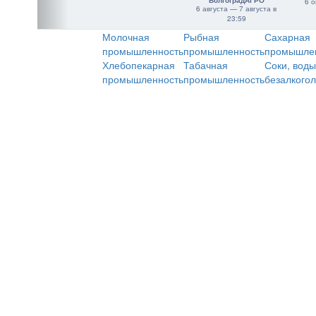
"ВолгоградАГРО"
6 о
6 августа — 7 августа в
23:59
Молочная
Рыбная
Сахарная
промышленность
промышленность
промышле
Хлебопекарная
Табачная
Соки, воды
промышленность
промышленность
безалкого