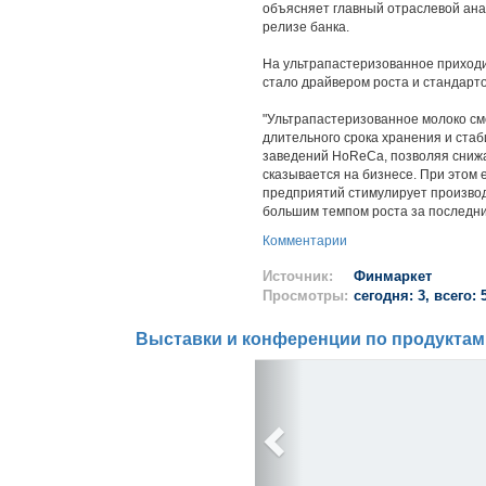
объясняет главный отраслевой анал
релизе банка.
На ультрапастеризованное приходит
стало драйвером роста и стандарт
"Ультрапастеризованное молоко см
длительного срока хранения и ста
заведений HoReCa, позволяя снижа
сказывается на бизнесе. При этом 
предприятий стимулирует производс
большим темпом роста за последние
Комментарии
Источник:
Финмаркет
Просмотры:
сегодня: 3, всего: 
Выставки и конференции по продуктам