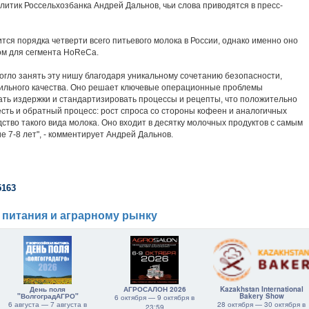
итик Россельхозбанка Андрей Дальнов, чьи слова приводятся в пресс-
ся порядка четверти всего питьевого молока в России, однако именно оно
ом для сегмента HoReCa.
огло занять эту нишу благодаря уникальному сочетанию безопасности,
бильного качества. Оно решает ключевые операционные проблемы
ть издержки и стандартизировать процессы и рецепты, что положительно
есть и обратный процесс: рост спроса со стороны кофеен и аналогичных
тво такого вида молока. Оно входит в десятку молочных продуктов с самым
 7-8 лет", - комментирует Андрей Дальнов.
5163
 питания и аграрному рынку
День поля
АГРОСАЛОН 2026
Kazakhstan International
"ВолгоградАГРО"
Bakery Show
6 октября — 9 октября в
6 августа — 7 августа в
28 октября — 30 октября в
23:59