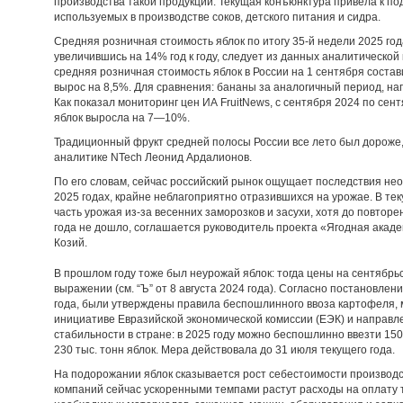
производства такой продукции. Текущая конъюнктура привела к п
используемых в производстве соков, детского питания и сидра.
Средняя розничная стоимость яблок по итогу 35-й недели 2025 года 
увеличившись на 14% год к году, следует из данных аналитической
средняя розничная стоимость яблок в России на 1 сентября составила
вырос на 8,5%. Для сравнения: бананы за аналогичный период, напр
Как показал мониторинг цен ИА FruitNews, с сентября 2024 по се
яблок выросла на 7—10%.
Традиционный фрукт средней полосы России все лето был дороже, 
аналитике NTech Леонид Ардалионов.
По его словам, сейчас российский рынок ощущает последствия не
2025 годах, крайне неблагоприятно отразившихся на урожае. В те
часть урожая из-за весенних заморозков и засухи, хотя до повтор
года не дошло, соглашается руководитель проекта «Ягодная акаде
Козий.
В прошлом году тоже был неурожай яблок: тогда цены на сентябрь
выражении (см. “Ъ” от 8 августа 2024 года). Согласно постановлен
года, были утверждены правила беспошлинного ввоза картофеля, 
инициативе Евразийской экономической комиссии (ЕЭК) и направ
стабильности в стране: в 2025 году можно беспошлинно ввезти 150 
230 тыс. тонн яблок. Мера действовала до 31 июля текущего года.
На подорожании яблок сказывается рост себестоимости производс
компаний сейчас ускоренными темпами растут расходы на оплату тр