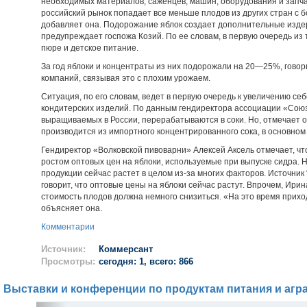
необходимых материалов, саженцев, машин, оборудования и запчас
российский рынок попадает все меньше плодов из других стран с
добавляет она. Подорожание яблок создает дополнительные издер
предупреждает госпожа Козий. По ее словам, в первую очередь из 
пюре и детское питание.
За год яблоки и концентраты из них подорожали на 20—25%, говор
компаний, связывая это с плохим урожаем.
Ситуация, по его словам, ведет в первую очередь к увеличению себ
кондитерских изделий. По данным гендиректора ассоциации «Сою
выращиваемых в России, перерабатываются в соки. Но, отмечает 
производится из импортного концентрированного сока, в основном 
Гендиректор «Волковской пивоварни» Алексей Аксель отмечает, чт
ростом оптовых цен на яблоки, используемые при выпуске сидра. 
продукции сейчас растет в целом из-за многих факторов. Источник
говорит, что оптовые цены на яблоки сейчас растут. Впрочем, Ирин
стоимость плодов должна немного снизиться. «На это время прихо
объясняет она.
Комментарии
Источник:
Коммерсант
Просмотры:
сегодня: 1, всего: 866
Выставки и конференции по продуктам питания и агр