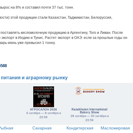
ырос на 8% и составил почти 37 тыс. тонн.
сти) этой продукции стали Казахстан, Таджикистан, Белоруссия,
а поставлять кисломолочную продукцию в Аргентину, Того и Ливан. После
 экспорт в Индию и Тунис. Растет экспорт в ОАЭ: если за прошлые годы он
варь-июнь уже превысил 1 тонну.
5588
 питания и аграрному рынку
АГРОСАЛОН 2026
Kazakhstan International
Bakery Show
6 октября — 9 октября в
28 октября — 30 октября в
23:59
23:59
Рыбная
Сахарная
Кондитерская
Масложировая