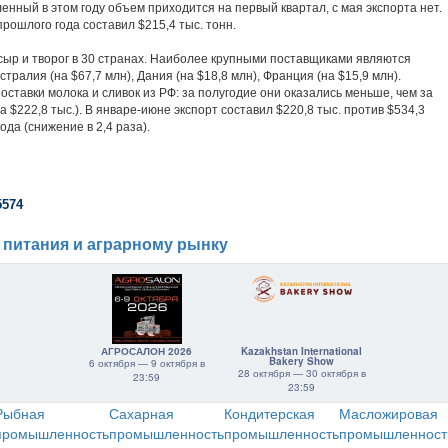
енный в этом году объем приходится на первый квартал, с мая экспорта нет.
рошлого года составил $215,4 тыс. тонн.
сыр и творог в 30 странах. Наиболее крупными поставщиками являются
стралия (на $67,7 млн), Дания (на $18,8 млн), Франция (на $15,9 млн).
оставки молока и сливок из РФ: за полугодие они оказались меньше, чем за
а $222,8 тыс.). В январе-июне экспорт составил $220,8 тыс. против $534,3
ода (снижение в 2,4 раза).
5574
 питания и аграрному рынку
АГРОСАЛОН 2026
Kazakhstan International
Bakery Show
6 октября — 9 октября в
28 октября — 30 октября в
23:59
23:59
Рыбная
Сахарная
Кондитерская
Масложировая
промышленность
промышленность
промышленность
промышленност