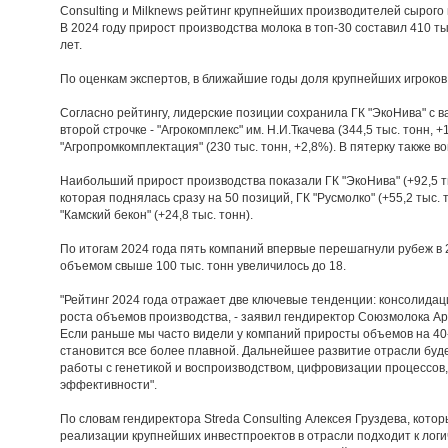
Consulting и Milknews рейтинг крупнейших производителей сырого 
В 2024 году прирост производства молока в топ-30 составил 410 т
лет.
По оценкам экспертов, в ближайшие годы доля крупнейших игроков
Согласно рейтингу, лидерские позиции сохранила ГК "ЭкоНива" с в
второй строчке - "Агрокомплекс" им. Н.И.Ткачева (344,5 тыс. тонн, 
"Агропромкомплектация" (230 тыс. тонн, +2,8%). В пятерку также во
Наибольший прирост производства показали ГК "ЭкоНива" (+92,5 тыс
которая поднялась сразу на 50 позиций, ГК "Русмолко" (+55,2 тыс. т
"Камский бекон" (+24,8 тыс. тонн).
По итогам 2024 года пять компаний впервые перешагнули рубеж в 2
объемом свыше 100 тыс. тонн увеличилось до 18.
"Рейтинг 2024 года отражает две ключевые тенденции: консолида
роста объемов производства, - заявил гендиректор Союзмолока А
Если раньше мы часто видели у компаний приросты объемов на 40
становится все более плавной. Дальнейшее развитие отрасли буде
работы с генетикой и воспроизводством, цифровизации процессов
эффективности".
По словам гендиректора Streda Consulting Алексея Груздева, кото
реализации крупнейших инвестпроектов в отрасли подходит к лог