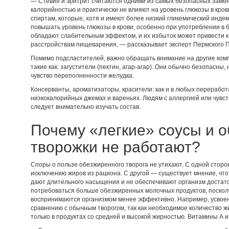
— Стевия и эритрит считаются одними из самых безопасных заме
калорийностью и практически не влияют на уровень глюкозы в кров
спиртам, которые, хотя и имеют более низкий гликемический индек
повышать уровень глюкозы в крови, особенно при употреблении в б
обладают слабительным эффектом, и их избыток может привести к 
расстройствам пищеварения, — рассказывает эксперт Пермского 
Помимо подсластителей, важно обращать внимание на другие ком
такие как: загустители (пектин, агар-агар). Они обычно безопасны,
чувство переполненности желудка.
Консерванты, ароматизаторы, красители: как и в любых переработа
низкокалорийных джемах и вареньях. Людям с аллергией или чувс
следует внимательно изучать состав.
Почему «легкие» соусы и 
творожки не работают?
Споры о пользе обезжиренного творога не утихают. С одной сторо
исключению жиров из рациона. С другой — существует мнение, ч
дают длительного насыщения и не обеспечивают организм достато
потребоваться больше обезжиренных молочных продуктов, поскол
воспринимаются организмом менее эффективно. Например, усвоен
сравнению с обычным творогом, так как необходимое количество 
только в продуктах со средней и высокой жирностью. Витамины А и 