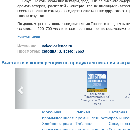
— Покупные соки, особенно нектары, вредны из-за высокого содер
ароматизаторов, красителей и консервантов, не имеющих питател
восстановленным соком, они содержат еще меньше фруктового пю
Никита Фаустов.
По данным центр гигиены и эпидемиологии России, в среднем суто
человека — 500–700 миллилитров, превышать ее не рекомендуетс
Комментарии
Источник:
naked-science.ru
Просмотры:
сегодня: 3, всего: 7669
Выставки и конференции по продуктам питания и агр
День поля
"ВолгоградАГРО"
6 о
6 августа — 7 августа в
23:59
Молочная
Рыбная
Сахарная
промышленность
промышленность
промышле
Хлебопекарная
Табачная
Соки, воды
промышленность
промышленность
безалкого