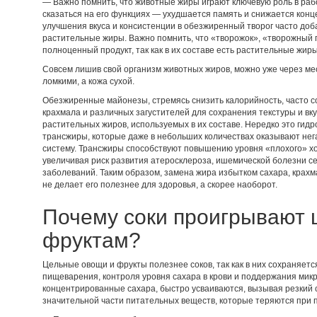
— Важно помнить, что животные жиры играют ключевую роль в рабо
сказаться на его функциях — ухудшается память и снижается конц
улучшения вкуса и консистенции в обезжиренный творог часто до
растительные жиры. Важно помнить, что «творожок», «творожный 
полноценный продукт, так как в их составе есть растительные жир
Совсем лишив свой организм животных жиров, можно уже через мес
ломкими, а кожа сухой.
Обезжиренные майонезы, стремясь снизить калорийность, часто 
крахмала и различных загустителей для сохранения текстуры и вк
растительных жиров, используемых в их составе. Нередко это ги
трансжиры, которые даже в небольших количествах оказывают нег
систему. Трансжиры способствуют повышению уровня «плохого» х
увеличивая риск развития атеросклероза, ишемической болезни се
заболеваний. Таким образом, замена жира избытком сахара, крах
не делает его полезнее для здоровья, а скорее наоборот.
Почему соки проигрывают
фруктам?
Цельные овощи и фрукты полезнее соков, так как в них сохраняет
пищеварения, контроля уровня сахара в крови и поддержания мик
концентрированные сахара, быстро усваиваются, вызывая резкий 
значительной части питательных веществ, которые теряются при 