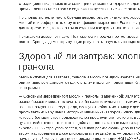
«традиционный», вызывая ассоциации с домашней здоровой едой, 
промышленных масштабах и содержит искусственные консерванты
По словам эксперта, часто бренды демонстрируют, насколько хоро
мнений или референтных групп (инфлюенс-маркетинг). Если позици
для потребителя, то товар точно будет им воспринят как полезный
Покупатели доверяют науке. Поэтому, если продукт протестирован 
растет. Бренды, демонстрирующие результаты научных исследова
Здоровый ли завтрак: хлоп
гранола
Многие хлопья для завтрака, гранола и мюсли позиционируются как 
они активно рекламируются как «легкий» и вкусный прием пищи, б
килограммы.
— Основным ингредиентом мюсли и гранолы (запеченной) является
разнообразен и может включать в себя разные культуры — кукурузу,
все эти продукты не несут вреда, если употреблять их в пищу с д
профилактики нарушения моторики кишечника (запоров). Риски для
которые большинство производителей предпочитают включать в св
цукаты, избыточное количество добавленного сахара (в виде сахар
сиропа). Он быстро усваивается, вызывая резкие скачки уровня глю
весом, настроением и даже риском развития диабета, — говорит С
наук, научный консультант по вопросам фармакологии НОЦ «ХимБ