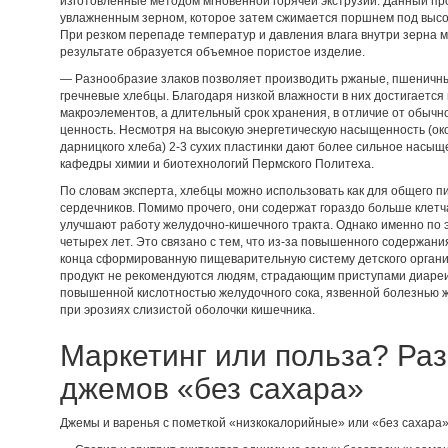
изготовленные методом мгновенной горячей экструзии. Данный пр
увлажненным зерном, которое затем сжимается поршнем под высок
При резком перепаде температур и давления влага внутри зерна м
результате образуется объемное пористое изделие.
— Разнообразие злаков позволяет производить ржаные, пшеничные
гречневые хлебцы. Благодаря низкой влажности в них достигается
макроэлементов, а длительный срок хранения, в отличие от обычно
ценность. Несмотря на высокую энергетическую насыщенность (окол
дарницкого хлеба) 2-3 сухих пластинки дают более сильное насыщ
кафедры химии и биотехнологий Пермского Политеха.
По словам эксперта, хлебцы можно использовать как для общего пи
сердечников. Помимо прочего, они содержат гораздо больше клет
улучшают работу желудочно-кишечного тракта. Однако именно по э
четырех лет. Это связано с тем, что из-за повышенного содержания
конца сформированную пищеварительную систему детского организ
продукт не рекомендуются людям, страдающим приступами диареи
повышенной кислотностью желудочного сока, язвенной болезнью ж
при эрозиях слизистой оболочки кишечника.
Маркетинг или польза? Ра
джемов «без сахара»
Джемы и варенья с пометкой «низкокалорийные» или «без сахара»