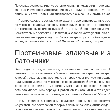
По словам эксперта, многие детские хлопья и подушечки — это сл
завтрак. Регулярное употребление таких продуктов способствуе
привычек у детей, повышая риск развития ожирения и других забо
— Помимо сахара, в состав часто входят гидрогенизированные ра
искусственные ароматизаторы, красители и консерванты (против сл
эти компоненты не имеют никакой питательной ценности, но могут
нежелательные эффекты. Клетчатки, о которой часто упоминают в 
она не компенсирует вред от избытка сахара и других добавок, — 
кафедры химии и биотехнологий Пермского Политеха, говорит:
Протеиновые, злаковые и 
батончики
Эти продукты предназначены для восполнения запасов энергии. П
печенье, стоит остерегаться большого количества скрытого сахара 
который зачастую занимает одно из первых мест в списке ингреди
(пальмового масла), искусственных подсластителей (сукралозы, ас
консервантов. Если есть их помногу, можно легко превысить дневн
если это «полезный» перекус. Протеиновые батончики часто содерж
целая плитка молочного шоколада (например, «Милка» – 550 ккал/1
— Такие, казалось бы, полезные сладости проигрывают простому 
искусственного состава: он содержит меньше добавок, антиоксидан
гидрогенизированных жиров. Батончики, несмотря на рекламу как 