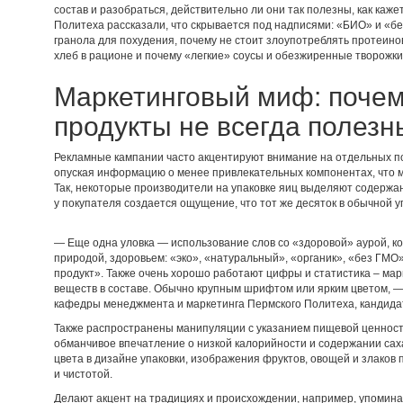
состав и разобраться, действительно ли они так полезны, как каж
Политеха рассказали, что скрывается под надписями: «БИО» и «бе
гранола для похудения, почему не стоит злоупотреблять протеино
хлеб в рационе и почему «легкие» соусы и обезжиренные творожки
Маркетинговый миф: почем
продукты не всегда полезн
Рекламные кампании часто акцентируют внимание на отдельных по
опуская информацию о менее привлекательных компонентах, что м
Так, некоторые производители на упаковке яиц выделяют содержани
у покупателя создается ощущение, что тот же десяток в обычной
— Еще одна уловка — использование слов со «здоровой» аурой, к
природой, здоровьем: «эко», «натуральный», «органик», «без ГМО
продукт». Также очень хорошо работают цифры и статистика – ма
веществ в составе. Обычно крупным шрифтом или ярким цветом, —
кафедры менеджмента и маркетинга Пермского Политеха, кандидат
Также распространены манипуляции с указанием пищевой ценност
обманчивое впечатление о низкой калорийности и содержании сах
цвета в дизайне упаковки, изображения фруктов, овощей и злаков
и чистотой.
Делают акцент на традициях и происхождении, например, упомин