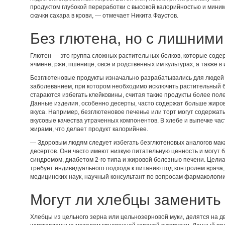
продуктом глубокой переработки с высокой калорийностью и мини
скачки сахара в крови, — отмечает Никита Фаустов.
Без глютена, но с лишним
Глютен — это группа сложных растительных белков, которые содерж
ячмене, ржи, пшенице, овсе и родственных им культурах, а также в
Безглютеновые продукты изначально разрабатывались для людей
заболеванием, при котором необходимо исключить растительный 
стараются избегать клейковины, считая такие продукты более пол
Данные изделия, особенно десерты, часто содержат больше жиро
вкуса. Например, безглютеновое печенье или торт могут содержат
вкусовые качества утраченных компонентов. В хлебе и выпечке час
жирами, что делает продукт калорийнее.
— Здоровым людям следует избегать безглютеновых аналогов мака
десертов. Они часто имеют низкую питательную ценность и могут
синдромом, диабетом 2-го типа и жировой болезнью печени. Целиа
требует индивидуального подхода к питанию под контролем врача
медицинских наук, научный консультант по вопросам фармаколог
Могут ли хлебцы заменить
Хлебцы из цельного зерна или цельнозерновой муки, делятся на д