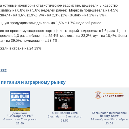
а которые мониторит статистическое ведомство, дешевели. Лидерство
изились на 6,8% (на 5,6% неделей ранее). Морковь подешевела на 4,5%
свекла - на 3,6% (2,9%), лук - на 2,3% (2%), яблоки - на 2% (2,3%).
щную продукцию замедлилось до 1,5% с 1,7% неделей ранее.
цен по-прежнему сохраняет картофель, который подорожал в 1,6 раза. Цены
ыросли в 1,3 раза, яблоки - на 25,4%, морковь - на 23,2%, лук - на 18,4%. Цены
ы - на 39,5%, помидоры - на 23,4%.
жали в стране на 24,19%.
1332
 питания и аграрному рынку
День поля
АГРОСАЛОН 2026
Kazakhstan International
"ВолгоградАГРО"
Bakery Show
6 октября — 9 октября в
6 августа — 7 августа в
28 октября — 30 октября в
23:59
23:59
23:59