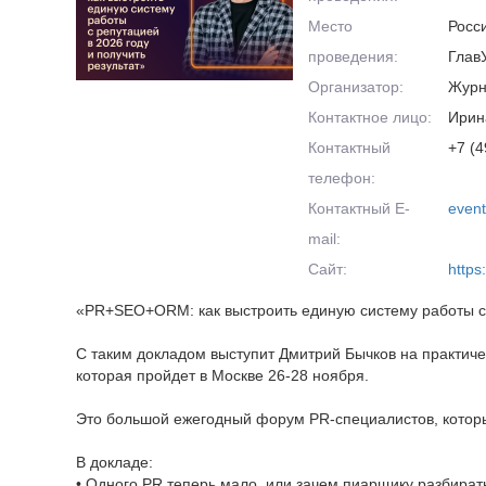
Место
Росс
проведения:
Глав
Организатор:
Журн
Контактное лицо:
Ирин
Контактный
+7 (4
телефон:
Контактный E-
even
mail:
Сайт:
https
«PR+SEO+ORM: как выстроить единую систему работы с р
С таким докладом выступит Дмитрий Бычков на прак
которая пройдет в Москве 26-28 ноября.
Это большой ежегодный форум PR-специалистов, котор
В докладе:
• Одного PR теперь мало, или зачем пиарщику разбира