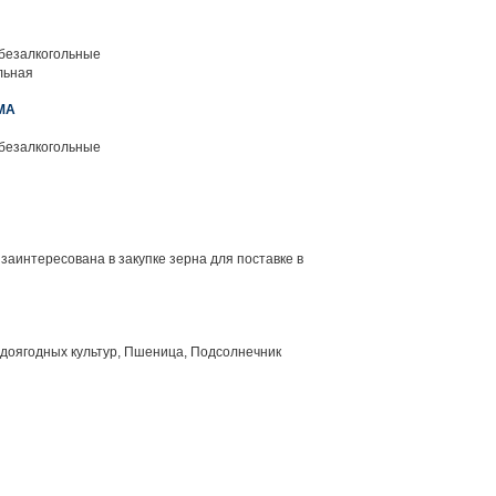
 безалкогольные
льная
МА
 безалкогольные
заинтересована в закупке зерна для поставке в
доягодных культур, Пшеница, Подсолнечник