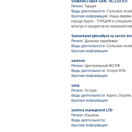
SAMANCI GIDA SAN. TIC.LTD.STI
Регион:
Турция
Виды деятельности:
Сельское хозя
Краткая информация:
Наша фирма “
городе Бурсе - ТУРЦИЯ и специали
культур и продуктов их переработки
Samarkand iqtisodiyot va servis inst
Регион:
Дальнее зарубежье
Виды деятельности:
Сельское хозяй
Краткая информация:
samson
Регион:
Центральный ФО РФ
Виды деятельности:
Услуги АПК
Краткая информация:
sana
Регион:
Астана
Виды деятельности:
Крупа, Отруби
Краткая информация:
santrea manegment LTD
Регион:
Израиль
Виды деятельности:
Краткая информация: