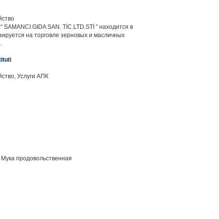
йство
 SAMANCI GIDA SAN. TİC.LTD.STİ ” находится в
зируется на торговле зерновых и масличных
.
ituti
ство, Услуги АПК
, Мука продовольственная