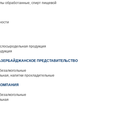
лы обработанные, спирт пищевой
ности
слосыродельная продукция
одукция
" АЗЕРБАЙДЖАНСКОЕ ПРЕДСТАВИТЕЛЬСТВО
 безалкогольные
ьная, напитки прохладительные
 КОМПАНИЯ
 безалкогольные
льная