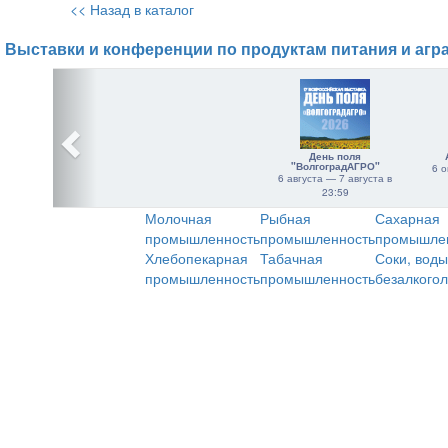
<< Назад в каталог
Выставки и конференции по продуктам питания и агр
День поля
"ВолгоградАГРО"
6 о
6 августа — 7 августа в
23:59
Молочная
Рыбная
Сахарная
промышленность
промышленность
промышле
Хлебопекарная
Табачная
Соки, воды
промышленность
промышленность
безалкого