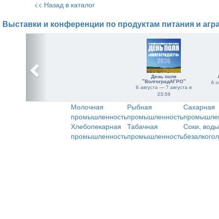
<< Назад в каталог
Выставки и конференции по продуктам питания и агр
День поля
"ВолгоградАГРО"
6 о
6 августа — 7 августа в
23:59
Молочная
Рыбная
Сахарная
промышленность
промышленность
промышле
Хлебопекарная
Табачная
Соки, воды
промышленность
промышленность
безалкого