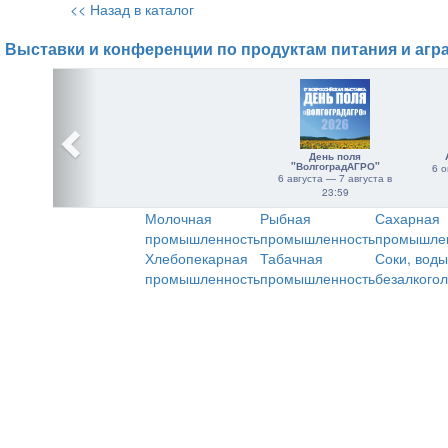
<< Назад в каталог
Выставки и конференции по продуктам питания и агр
День поля
"ВолгоградАГРО"
6 о
6 августа — 7 августа в
23:59
Молочная
Рыбная
Сахарная
промышленность
промышленность
промышле
Хлебопекарная
Табачная
Соки, воды
промышленность
промышленность
безалкого