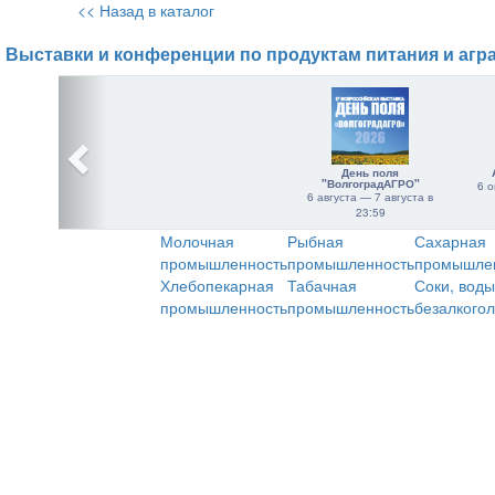
<< Назад в каталог
Выставки и конференции по продуктам питания и агр
День поля
"ВолгоградАГРО"
6 о
6 августа — 7 августа в
23:59
Молочная
Рыбная
Сахарная
промышленность
промышленность
промышле
Хлебопекарная
Табачная
Соки, воды
промышленность
промышленность
безалкого