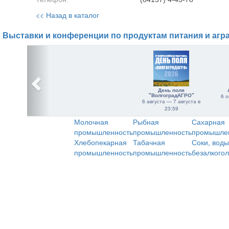
<< Назад в каталог
Выставки и конференции по продуктам питания и агр
День поля
"ВолгоградАГРО"
6 о
6 августа — 7 августа в
23:59
Молочная
Рыбная
Сахарная
промышленность
промышленность
промышле
Хлебопекарная
Табачная
Соки, воды
промышленность
промышленность
безалкого