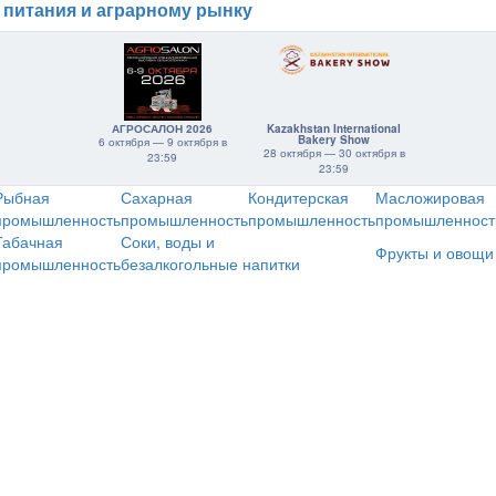
 питания и аграрному рынку
АГРОСАЛОН 2026
Kazakhstan International
Bakery Show
6 октября — 9 октября в
28 октября — 30 октября в
23:59
23:59
Рыбная
Сахарная
Кондитерская
Масложировая
промышленность
промышленность
промышленность
промышленност
Табачная
Соки, воды и
Фрукты и овощи
промышленность
безалкогольные напитки