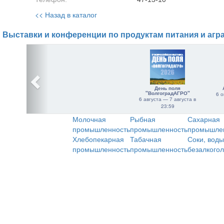
<< Назад в каталог
Выставки и конференции по продуктам питания и агр
День поля
"ВолгоградАГРО"
6 о
6 августа — 7 августа в
23:59
Молочная
Рыбная
Сахарная
промышленность
промышленность
промышле
Хлебопекарная
Табачная
Соки, воды
промышленность
промышленность
безалкого