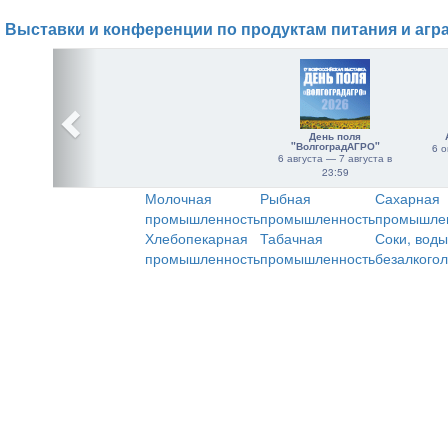
Выставки и конференции по продуктам питания и агр
День поля
"ВолгоградАГРО"
6 о
6 августа — 7 августа в
23:59
Молочная
Рыбная
Сахарная
промышленность
промышленность
промышле
Хлебопекарная
Табачная
Соки, воды
промышленность
промышленность
безалкого