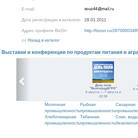
E-mail:
Дата регистрации в каталоге:
28.01.2011
Адрес профиля BizOn:
http://bizon.ru/2870000348
<< Назад в каталог
Выставки и конференции по продуктам питания и агр
День поля
"ВолгоградАГРО"
6 о
6 августа — 7 августа в
23:59
Молочная
Рыбная
Сахарная
промышленность
промышленность
промышле
Хлебопекарная
Табачная
Соки, воды
промышленность
промышленность
безалкого