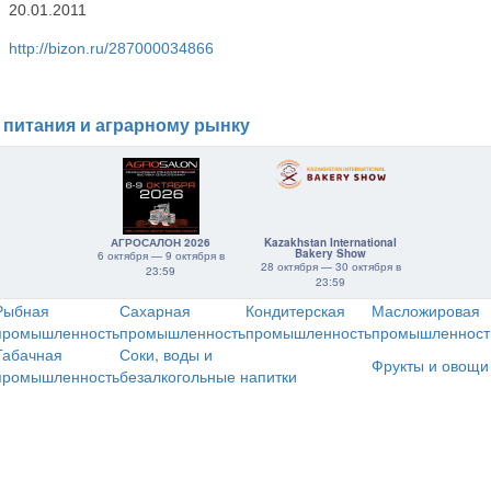
20.01.2011
http://bizon.ru/287000034866
 питания и аграрному рынку
АГРОСАЛОН 2026
Kazakhstan International
Bakery Show
6 октября — 9 октября в
28 октября — 30 октября в
23:59
23:59
Рыбная
Сахарная
Кондитерская
Масложировая
промышленность
промышленность
промышленность
промышленност
Табачная
Соки, воды и
Фрукты и овощи
промышленность
безалкогольные напитки