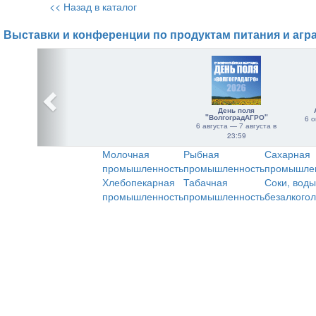
<< Назад в каталог
Выставки и конференции по продуктам питания и агр
День поля
"ВолгоградАГРО"
6 о
6 августа — 7 августа в
23:59
Молочная
Рыбная
Сахарная
промышленность
промышленность
промышле
Хлебопекарная
Табачная
Соки, воды
промышленность
промышленность
безалкого