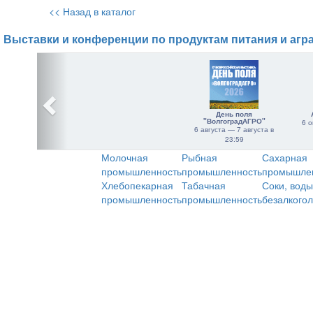
<< Назад в каталог
Выставки и конференции по продуктам питания и агр
День поля
"ВолгоградАГРО"
6 о
6 августа — 7 августа в
23:59
Молочная
Рыбная
Сахарная
промышленность
промышленность
промышле
Хлебопекарная
Табачная
Соки, воды
промышленность
промышленность
безалкого