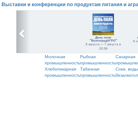
Выставки и конференции по продуктам питания и агр
День поля
"ВолгоградАГРО"
6 о
6 августа — 7 августа в
23:59
Молочная
Рыбная
Сахарная
промышленность
промышленность
промышле
Хлебопекарная
Табачная
Соки, воды
промышленность
промышленность
безалкого