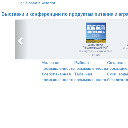
<< Назад в каталог
Выставки и конференции по продуктам питания и агр
День поля
"ВолгоградАГРО"
6 о
6 августа — 7 августа в
23:59
Молочная
Рыбная
Сахарная
промышленность
промышленность
промышле
Хлебопекарная
Табачная
Соки, воды
промышленность
промышленность
безалкого